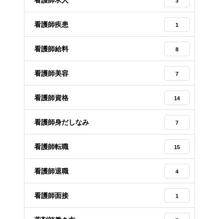
3
看護師疾患
1
看護師給料
8
看護師美容
7
看護師資格
14
看護師身だしなみ
7
看護師転職
15
看護師退職
4
看護師面接
1