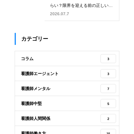
らい？限界を迎える前の正しい対
処法
2026.07.7
カテゴリー
コラム
3
看護師エージェント
3
看護師メンタル
7
看護師中堅
5
看護師人間関係
2
看護師働き方
15