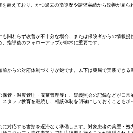
2倍を超えており、かつ過去の指導歴や請求実績から改善が見
にも関わらず改善が不十分な場合、または保険者からの情報提
め、指導後のフォローアップが非常に重要です。
知前からの対応体制づくりが鍵です。以下は薬局で実践できる
の保管・温度管理・廃棄管理等）、疑義照会の記録などが日常
。スタッフ教育を継続し、相談体制を明確にしておくこともポ
れに対応する書類を遅滞なく準備します。対象患者の薬歴・処
剤師スタッフ・責任者等）で対応練習を行うことが推奨されま