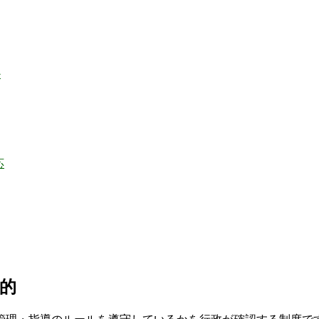
か
応
目的