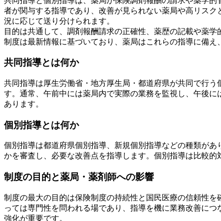
共同指導と個別指導は、薬局が保険調剤報酬の請求や薬学的
者が関与する指導であり、改善が見られない薬局や高リスク
況に応じて送り分けられます。
目的は共通して、調剤報酬請求の正確性、薬歴の記載や薬学
制度は最新情報に基づいており、薬局はこれらの指導に備え
共同指導とは何か
共同指導は厚生労働省・地方厚生局・都道府県が共同で行う
す。通常、午前中には薬局内で実際の業務を監視し、午後に
あります。
個別指導とは何か
個別指導は都道府県個別指導、新規個別指導などの種類があ
かを審査し、必要な改善点を指導します。個別指導は比較的
制度の目的と薬局・薬剤師への影響
制度の最大の目的は保険制度の持続性と国民医療の信頼性を
っては専門性を問われる場であり、指導を機に業務改善につ
強化が重要です。