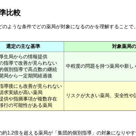
準比較
どのような条件でどの薬局が対象になるのかを理解することで
選定の主な基準
対象薬局
厚生局からの情報提供
の指導で改善が見られない
中程度の問題を持つ薬局や新し
的個別指導で高点数の継続
開局から一定期間経過後
指導後にも改善が見られない
請求実績が高い薬局
リスクが大きい薬局、安全性や
提供や指摘事項が複数存在
移行の可能性がある薬局
約1.2倍を超える薬局が「集団的個別指導」の対象になりや