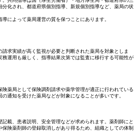
す。共同指導は国（厚生労働省）・地方厚生局・都道府県の三
細分化され、都道府県個別指導、新規個別指導など、薬局の状
指導によって薬局運営の質を保つことにあります。
の請求実績が高く監視が必要と判断された薬局を対象としま
実務運用も厳しく、指導結果次第では監査に移行する可能性が
保険薬局として保険調剤請求や薬学管理が適正に行われている
回の通知を受けた薬局などが対象になることが多いです。
歴記載、患者説明、安全管理などが求められます。薬剤師にと
や保険薬剤師の登録取消しがあり得るため、組織としての体制