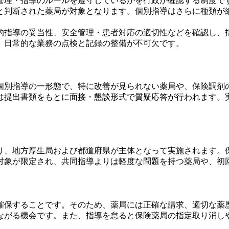
管理・指導のルールを遵守しているかを行政が確認する制度で
と判断された薬局が対象となります。個別指導はさらに種類が
的指導の妥当性、安全管理・患者対応の適切性などを確認し、
、日常的な業務の点検と記録の整備が不可欠です。
個別指導の一形態で、特に改善が見られない薬局や、保険調剤
は提出書類をもとに面接・懇談形式で質疑応答が行われます。
り、地方厚生局および都道府県が主体となって実施されます。
対象が限定され、共同指導よりは軽度な問題を持つ薬局や、初
確保することです。そのため、薬局には正確な請求、適切な薬
ながる機会です。また、指導を怠ると保険薬局の指定取り消し