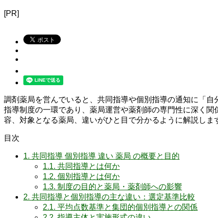
[PR]
調剤薬局を営んでいると、共同指導や個別指導の通知に「自
指導制度の一環であり、薬局運営や薬剤師の専門性に深く関係
容、対象となる薬局、違いがひと目で分かるように解説しま
目次
1.
共同指導 個別指導 違い 薬局 の概要と目的
1.1.
共同指導とは何か
1.2.
個別指導とは何か
1.3.
制度の目的と薬局・薬剤師への影響
2.
共同指導と個別指導の主な違い：選定基準比較
2.1.
平均点数基準と集団的個別指導との関係
2.2.
指導主体と実施形式の違い