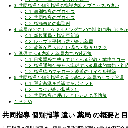
3.
共同指導と個別指導の指導内容とプロセスの違い
3.1.
個別指導のプロセス
3.2.
共同指導のプロセス
3.3.
指摘事項の典型例
4.
薬局がどのようなタイミングでどの制度に呼ばれる
4.1.
新規開局・指定更新時
4.2.
レセプト平均点数が高い薬局
4.3.
改善が見られない場合・監査リスク
5.
準備すべき内容と薬局内での対応策
5.1.
日常業務で整えておくべき記録と業務フロー
5.2.
指導通知が来たら準備すべき具体的書類・対
5.3.
指導後のフォローと改善のサイクル構築
6.
共同指導と個別指導の選ぶ基準と薬局のリスク管理
6.1.
選定基準を確認するポイント
6.2.
リスクが高い状態とは
6.3.
共同指導に呼ばれないための予防策
7.
まとめ
共同指導 個別指導 違い 薬局 の概要と