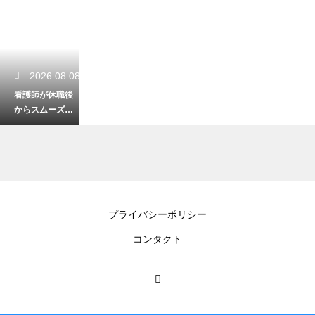
2026.08.08
看護師が休職後
からスムーズに
復帰するコツ！
無理のない働き
方
2026.08.07
プライバシーポリシー
看護師のワーク
コンタクト
シートの正しい
書き方！情報収
集が激変するコ
ツ