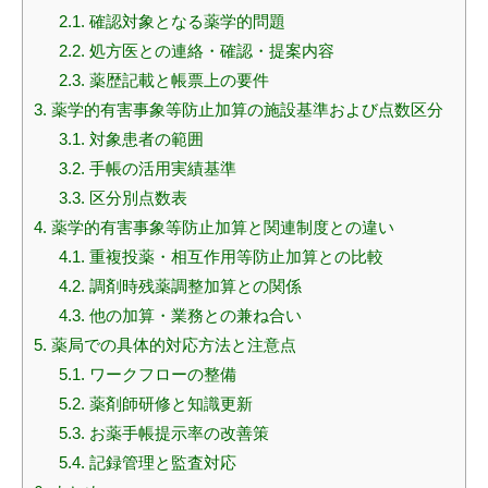
2.1.
確認対象となる薬学的問題
2.2.
処方医との連絡・確認・提案内容
2.3.
薬歴記載と帳票上の要件
3.
薬学的有害事象等防止加算の施設基準および点数区分
3.1.
対象患者の範囲
3.2.
手帳の活用実績基準
3.3.
区分別点数表
4.
薬学的有害事象等防止加算と関連制度との違い
4.1.
重複投薬・相互作用等防止加算との比較
4.2.
調剤時残薬調整加算との関係
4.3.
他の加算・業務との兼ね合い
5.
薬局での具体的対応方法と注意点
5.1.
ワークフローの整備
5.2.
薬剤師研修と知識更新
5.3.
お薬手帳提示率の改善策
5.4.
記録管理と監査対応