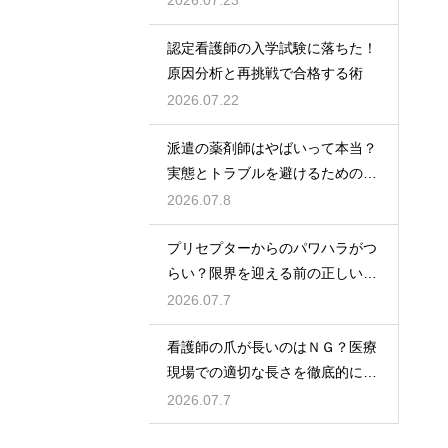
2026.07.23
認定看護師の入学試験に落ちた！
原因分析と再挑戦で合格する術
2026.07.22
派遣の薬剤師はやばいって本当？
実態とトラブルを避けるための働
き方を解説
2026.07.8
プリセプターからのパワハラがつ
らい？限界を迎える前の正しい対
処法
2026.07.7
看護師の爪が長いのはＮＧ？医療
現場での適切な長さを徹底的に解
説
2026.07.7