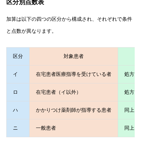
区分別点数表
加算は以下の四つの区分から構成され、それぞれで条件
と点数が異なります。
区分
対象患者
イ
在宅患者医療指導を受けている者
処方箋
ロ
在宅患者（イ以外）
処方医
ハ
かかりつけ薬剤師が指導する患者
同上（
ニ
一般患者
同上（