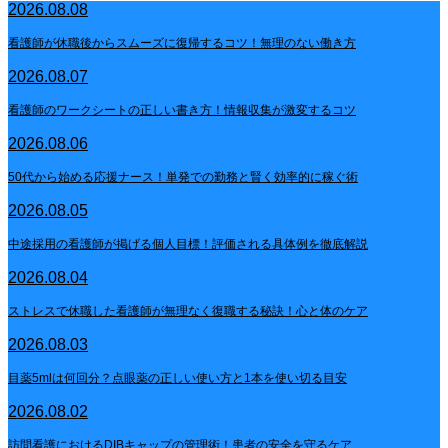
2026.08.08
看護師が休職後からスムーズに復帰するコツ！無理のない働き方
2026.08.07
看護師のワークシートの正しい書き方！情報収集が激変するコツ
2026.08.06
50代から始める応援ナース！単発での勤務と賢く効率的に稼ぐ術
2026.08.05
中途採用の看護師が掲げる個人目標！評価される具体例を徹底解説
2026.08.04
ストレスで休職した看護師が無理なく復職する秘訣！心と体のケア
2026.08.03
目薬5mlは何回分？点眼薬の正しい使い方と1本を使い切る目安
2026.08.02
訪問看護におけるDIBキャップの管理術！患者の安全を守るケア