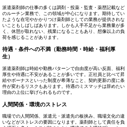
派遣薬剤師の仕事の多くは調剤・投薬・監査・薬歴記載など
のルーチン業務で、この領域が中心になります。期待してい
たような在宅やかかりつけ薬剤師としての業務が提供されな
いこともしばしばあります。しかも人手不足から業務量が多
く、休憩が取れない、残業になることもあり、想像以上の負
荷を感じることがあります。
待遇・条件への不満（勤務時間・時給・福利厚
生）
派遣薬剤師は時給や勤務パターンで自由度が高い反面、福利
厚生や待遇に不安があることが多いです。正社員と比べて昇
給やボーナスといった制度が希薄なこと、契約更新の度に条
件が変わるリスクもあります。待遇のミスマッチは辞めたい
理由の上位に挙げられるものです。
人間関係・環境のストレス
職場での人間関係、派遣元・派遣先の板挟み、職場文化の違
いなどがストレスの要因になります。薬剤師として責任を負