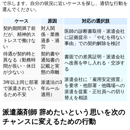
で示します。自分の状況に近いケースを探し、適切な行動を
選んでください。
ケース
原因
対応の選択肢
契約期間満了前
対人関
医師の診断書取得・派遣会社
だが、精神的ス
係・業務
に証拠提示・「やむを得ない
トレスで働けな
過多・過
事由」での契約解除を検討
い
労
待遇が契約時と
契約書や
書面での差異証明・派遣会社
異なる（勤務時
通知書の
へ改善を申し入れる・交渉す
間が長い・休日
記載と実
る
が少ない）
態の乖離
派遣会社に「雇用安定措置」
3年以上同じ部署
派遣法の3
を要求・他部署・他職場への
で派遣されてい
年ルール
派遣を提案・正社員への切り
るため不安
適用）
替えを相談
派遣薬剤師 辞めたいという思いを次の
チャンスに変えるための行動