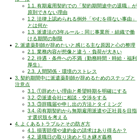
1.1.
有期雇用契約での「契約期間途中の退職」が
原則できない理由
1.2.
法律上認められる例外「やむを得ない事由」
とは何か
1.3.
派遣法の3年ルール：同じ事業所・組織で働
ける期間の制限
2.
派遣薬剤師が辞めたいと感じる主な原因と心の整理
2.1.
業務内容が想像と違う・負荷が大きい
2.2.
待遇・条件への不満（勤務時間・時給・福利
厚生）
2.3.
人間関係・環境のストレス
3.
契約期間中に派遣薬剤師が辞めるためのステップと
注意点
3.1.
①辞めたい理由と希望時期を明確にする
3.2.
②派遣会社に相談・交渉をする
3.3.
③辞職届や申し出の方法とタイミング
3.4.
④有期契約から無期雇用派遣や正社員を目指
す選択肢を考える
4.
よくあるトラブルとその防ぎ方
4.1.
損害賠償や違約金の請求はあり得るか？
4.2.
退職日の取り決めと引き継ぎ義務