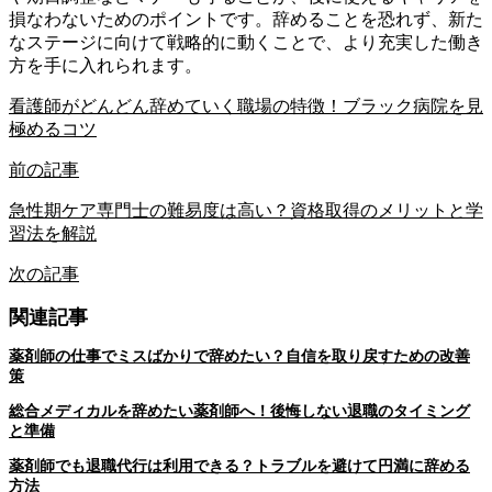
損なわないためのポイントです。辞めることを恐れず、新た
なステージに向けて戦略的に動くことで、より充実した働き
方を手に入れられます。
看護師がどんどん辞めていく職場の特徴！ブラック病院を見
極めるコツ
前の記事
急性期ケア専門士の難易度は高い？資格取得のメリットと学
習法を解説
次の記事
関連記事
薬剤師の仕事でミスばかりで辞めたい？自信を取り戻すための改善
策
総合メディカルを辞めたい薬剤師へ！後悔しない退職のタイミング
と準備
薬剤師でも退職代行は利用できる？トラブルを避けて円満に辞める
方法