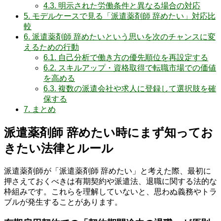
4.3.
明示された労働条件と異なる場合の対応
5.
モデルケースで見る「派遣薬剤師 辞めたい」対応比
較
6.
派遣薬剤師 辞めたいという思いを次のチャンスに変
えるための行動
6.1.
自己分析で働き方の優先順位を再設定する
6.2.
スキルアップ・資格取得で転職市場での価値
を高める
6.3.
複数の派遣会社や求人に登録して選択肢を確
保する
7.
まとめ
派遣薬剤師 辞めたい時にまず知ってお
きたい法律とルール
派遣薬剤師が「派遣薬剤師 辞めたい」と考えた際、最初に
押さえておくべきは有期契約や派遣法、退職に関する法的な
枠組みです。これらを理解していないと、思わぬ義務やトラ
ブルが発生することがあります。