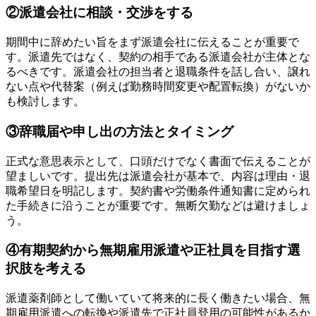
②派遣会社に相談・交渉をする
期間中に辞めたい旨をまず派遣会社に伝えることが重要で
す。派遣先ではなく、契約の相手である派遣会社が主体とな
るべきです。派遣会社の担当者と退職条件を話し合い、譲れ
ない点や代替案（例えば勤務時間変更や配置転換）がないか
も検討します。
③辞職届や申し出の方法とタイミング
正式な意思表示として、口頭だけでなく書面で伝えることが
望ましいです。提出先は派遣会社が基本で、内容は理由・退
職希望日を明記します。契約書や労働条件通知書に定められ
た手続きに沿うことが重要です。無断欠勤などは避けましょ
う。
④有期契約から無期雇用派遣や正社員を目指す選
択肢を考える
派遣薬剤師として働いていて将来的に長く働きたい場合、無
期雇用派遣への転換や派遣先で正社員登用の可能性があるか