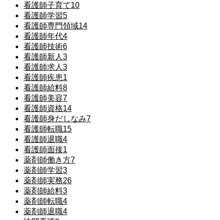
看護師子育て
10
看護師学習
5
看護師専門領域
14
看護師年代
4
看護師技術
6
看護師新人
3
看護師求人
3
看護師疾患
1
看護師給料
8
看護師美容
7
看護師資格
14
看護師身だしなみ
7
看護師転職
15
看護師退職
4
看護師面接
1
薬剤師働き方
7
薬剤師学習
3
薬剤師実務
26
薬剤師給料
3
薬剤師転職
4
薬剤師退職
4