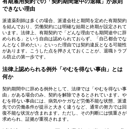
有期雇用契約での「契約期間途中の退職」が原則
できない理由
派遣薬剤師は多くの場合、派遣会社と期間を定めた有期契約
を結んでおり、労働契約には明確な始期と終期が設定されて
います。法律上、有期契約で「どんな理由でも期間途中に辞
められる」という自由は認められておらず、「自己都合でな
んとなく辞めたい」といった理由では契約違反となる可能性
があります。こうした点を押さえておくことが、退職トラブ
ル防止の第一歩です。
法律上認められる例外「やむを得ない事由」とは
何か
契約期間中に辞める例外として、法律では「やむを得ない事
由」がある場合のみ、契約を解除できるとされています。や
むを得ない事由には、病気やケガなど労働不能な状態、派遣
先での労働条件が提示と大きく違うなど、通常の努力では回
復不能な状況が含まれます。ただし、その判断には慎重さが
求められ、証拠が重視されます。