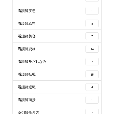
看護師疾患
1
看護師給料
8
看護師美容
7
看護師資格
14
看護師身だしなみ
7
看護師転職
15
看護師退職
4
看護師面接
1
薬剤師働き方
7