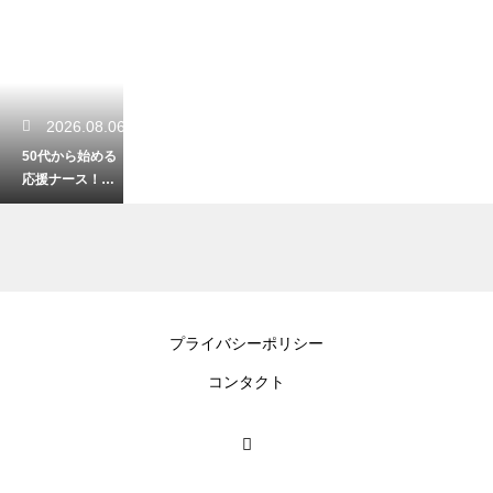
2026.08.06
50代から始める
応援ナース！単
発での勤務と賢
く効率的に稼ぐ
術
2026.08.05
プライバシーポリシー
中途採用の看護
コンタクト
師が掲げる個人
目標！評価され
る具体例を徹底
解説