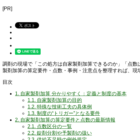
[PR]
調剤の現場で「この処方は自家製剤加算できるのか」「点数
製剤加算の算定要件・点数・事例・注意点を整理すれば、現
目次
1.
自家製剤加算 分かりやすく：定義と制度の基本
1.1.
自家製剤加算の目的
1.2.
特殊な技術工夫の具体例
1.3.
制度の“トリガー”となる要件
2.
自家製剤加算の算定要件と点数の最新情報
2.1.
点数区分の一覧
2.2.
錠剤分割や予製剤の扱い
2.3.
供給不足時の例外規定