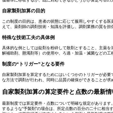
価基準に存在するか、既に対応できるかどうかが算定可否の
自家製剤加算の目的
この制度の目的は、患者の状態に応じて服用しやすくする医
えて、薬剤師の調剤技術・知識を評価し、調剤業務の質を担
特殊な技術工夫の具体例
具体的な例としては錠剤を粉砕して散剤とすること、主薬を
解補助剤、懸濁剤等）の使用や、ろ過・加温・滅菌などの工
制度の“トリガー”となる要件
自家製剤加算を算定するためにはいくつかのトリガーが必要
な方法で調剤が行われ、同時に品質の確保ができることが求
自家製剤加算の算定要件と点数の最新情
最新制度では算定要件・点数について明確な規定があります
するような“予製剤”の場合は、所定点数の百分の二十に相