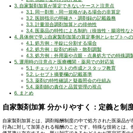
3.
自家製剤加算が算定できないケースと注意点
3.1.
同一剤形・同一規格がある場合の非算定
3.2.
医師指示の明確さ・調剤録の記載義務
3.3.
計量混合調剤加算との排他性
3.4.
医薬品の特性による制約（徐放性・腸溶性な
4.
具体例で学ぶ自家製剤加算の算定事例とレセプトへ
4.1.
処方例：半錠に分割する場合
4.2.
処方例：錠剤の粉砕・散剤調製
4.3.
処方例：外用薬や点眼・点鼻処方での特殊調
5.
運用時の注意点と医療機関・薬局での対応策
5.1.
チェックリストの作成とスタッフ教育
5.2.
レセプト摘要欄の記載基準
5.3.
薬剤の特性確認と疑義照会の仕組み
5.4.
薬剤師の責任と品質管理の視点
6.
まとめ
自家製剤加算 分かりやすく：定義と制
自家製剤加算とは、調剤報酬制度の中で処方された医薬品が
行為に対して加算される報酬のことです。特殊な技術とは、