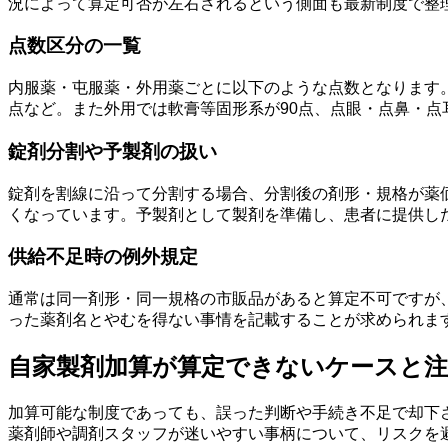
況によって算定可否が左右されるという側面も最新制度で整
点数区分の一覧
内服薬・屯服薬・外用薬ごとに以下のような点数となります。
点など。また外用では軟膏等固形系が90点、点眼・点鼻・点
錠剤分割や予製剤の扱い
錠剤を割線に沿って分割する場合、分割後の剤形・規格が薬
くなっています。予製剤として製剤を準備し、患者に提供し
供給不足時の例外規定
通常は同一剤形・同一規格の市販品があると算定不可ですが
った薬剤名とやむを得ない事情を記載することが求められま
自家製剤加算が算定できないケースと注
加算可能な制度であっても、誤った判断や手続き不足で却下
薬剤師や調剤スタッフが迷いやすい事柄について、リスクを