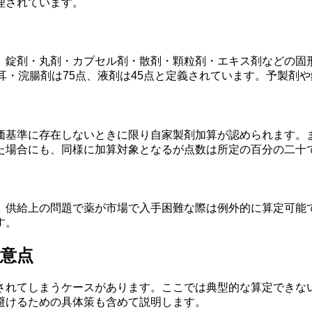
理されています。
錠剤・丸剤・カプセル剤・散剤・顆粒剤・エキス剤などの固形
耳・浣腸剤は75点、液剤は45点と定義されています。予製剤
価基準に存在しないときに限り自家製剤加算が認められます。
た場合にも、同様に加算対象となるが点数は所定の百分の二十
、供給上の問題で薬が市場で入手困難な際は例外的に算定可能
す。
意点
されてしまうケースがあります。ここでは典型的な算定できな
避けるための具体策も含めて説明します。