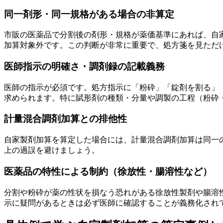
同一剤形・同一規格がある場合の非算定
市販の医薬品で分割後の剤形・規格が薬価基準にあれば、自
加算対象外です。この判断が非常に重要で、処方箋を見ただ
医師指示の明確さ・調剤録の記載義務
医師の指示が必須です。処方指示に「粉砕」「錠剤を割る」
求められます。特に賦形剤の種類・分量や調製の工程（粉砕
計量混合調剤加算との排他性
自家製剤加算を算定した場合には、計量混合調剤加算は同一の
上の過誤を避けましょう。
医薬品の特性による制約（徐放性・腸溶性など）
分割や粉砕が薬の性状を損なう恐れがある徐放性製剤や腸溶
示に疑問があるときは必ず医師に確認することが義務化され