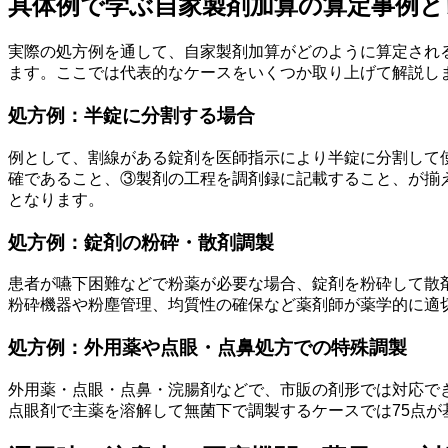
具体例で学ぶ自家製剤加算の算定事例と
実際の処方例を通して、自家製剤加算がどのように算定され
ます。ここでは代表的なケースをいくつか取り上げて解説し
処方例：半錠に分割する場合
例として、割線がある錠剤を医師指示により半錠に分割して
確であること、③製剤の工程を調剤録に記載すること、が揃え
となります。
処方例：錠剤の粉砕・散剤調製
患者が嚥下困難などで粉薬が必要な場合、錠剤を粉砕して散
粉砕機器や粉塵管理、均質性の確保など薬剤師が薬学的に適
処方例：外用薬や点眼・点鼻処方での特殊調製
外用薬・点眼・点鼻・浣腸剤などで、市販の剤形では対応で
点眼剤で主薬を溶解して無菌下で調製するケースでは75点が