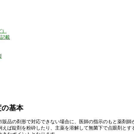
ど）
の記載
製
度の基本
市販品の剤形で対応できない場合に、医師の指示のもと薬剤師
例えば錠剤を粉砕したり、主薬を溶解して無菌下で点眼剤とす