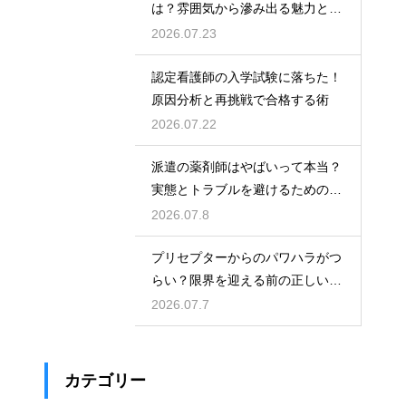
は？雰囲気から滲み出る魅力と秘
密
2026.07.23
認定看護師の入学試験に落ちた！
原因分析と再挑戦で合格する術
2026.07.22
派遣の薬剤師はやばいって本当？
実態とトラブルを避けるための働
き方を解説
2026.07.8
プリセプターからのパワハラがつ
らい？限界を迎える前の正しい対
処法
2026.07.7
カテゴリー