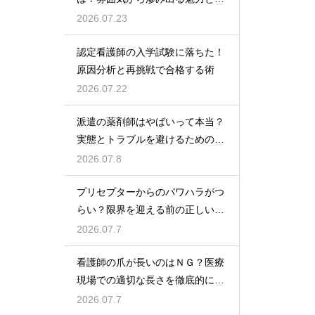
密
2026.07.23
認定看護師の入学試験に落ちた！
原因分析と再挑戦で合格する術
2026.07.22
派遣の薬剤師はやばいって本当？
実態とトラブルを避けるための働
き方を解説
2026.07.8
プリセプターからのパワハラがつ
らい？限界を迎える前の正しい対
処法
2026.07.7
看護師の爪が長いのはＮＧ？医療
現場での適切な長さを徹底的に解
説
2026.07.7