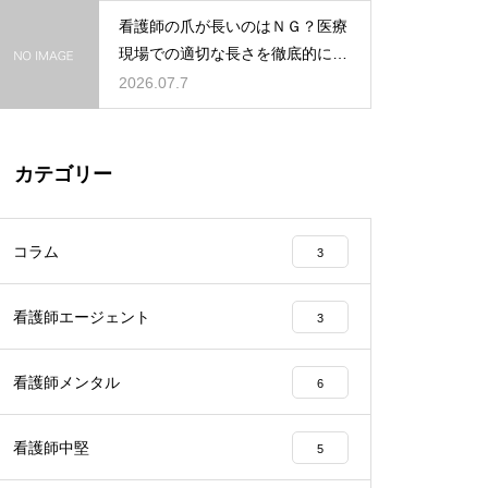
看護師の爪が長いのはＮＧ？医療
現場での適切な長さを徹底的に解
説
2026.07.7
カテゴリー
コラム
3
看護師エージェント
3
看護師メンタル
6
看護師中堅
5