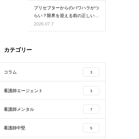
プリセプターからのパワハラがつ
らい？限界を迎える前の正しい対
処法
2026.07.7
カテゴリー
コラム
3
看護師エージェント
3
看護師メンタル
7
看護師中堅
5