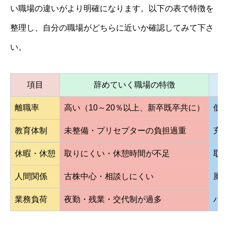
い職場の違いがより明確になります。以下の表で特徴を
整理し、自分の職場がどちらに近いか確認してみて下さ
い。
項目
辞めていく職場の特徴
離職率
高い（10～20％以上、新卒既卒共に）
低
教育体制
未整備・プリセプターの負担過重
充
休暇・休憩
取りにくい・休憩時間が不足
取
人間関係
古株中心・相談しにくい
風
業務負荷
夜勤・残業・交代制が過多
バ