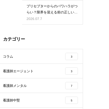
プリセプターからのパワハラがつ
らい？限界を迎える前の正しい対
処法
2026.07.7
カテゴリー
コラム
3
看護師エージェント
3
看護師メンタル
7
看護師中堅
5