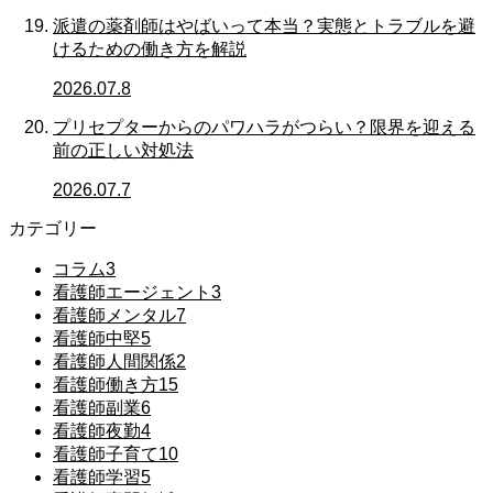
派遣の薬剤師はやばいって本当？実態とトラブルを避
けるための働き方を解説
2026.07.8
プリセプターからのパワハラがつらい？限界を迎える
前の正しい対処法
2026.07.7
カテゴリー
コラム
3
看護師エージェント
3
看護師メンタル
7
看護師中堅
5
看護師人間関係
2
看護師働き方
15
看護師副業
6
看護師夜勤
4
看護師子育て
10
看護師学習
5