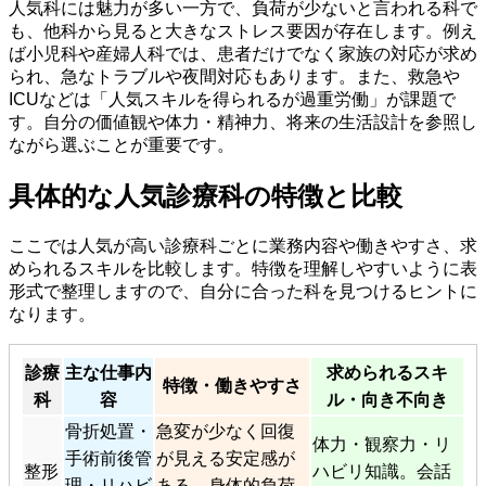
人気科には魅力が多い一方で、負荷が少ないと言われる科で
も、他科から見ると大きなストレス要因が存在します。例え
ば小児科や産婦人科では、患者だけでなく家族の対応が求め
られ、急なトラブルや夜間対応もあります。また、救急や
ICUなどは「人気スキルを得られるが過重労働」が課題で
す。自分の価値観や体力・精神力、将来の生活設計を参照し
ながら選ぶことが重要です。
具体的な人気診療科の特徴と比較
ここでは人気が高い診療科ごとに業務内容や働きやすさ、求
められるスキルを比較します。特徴を理解しやすいように表
形式で整理しますので、自分に合った科を見つけるヒントに
なります。
診療
主な仕事内
求められるスキ
特徴・働きやすさ
科
容
ル・向き不向き
骨折処置・
急変が少なく回復
体力・観察力・リ
手術前後管
が見える安定感が
整形
ハビリ知識。会話
理・リハビ
ある。身体的負荷