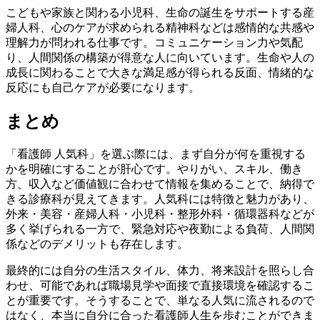
こどもや家族と関わる小児科、生命の誕生をサポートする産
婦人科、心のケアが求められる精神科などは感情的な共感や
理解力が問われる仕事です。コミュニケーション力や気配
り、人間関係の構築が得意な人に向いています。生命や人の
成長に関わることで大きな満足感が得られる反面、情緒的な
反応にも自己ケアが必要になります。
まとめ
「看護師 人気科」を選ぶ際には、まず自分が何を重視する
かを明確にすることが肝心です。やりがい、スキル、働き
方、収入など価値観に合わせて情報を集めることで、納得で
きる診療科が見えてきます。人気科には特徴と魅力があり、
外来・美容・産婦人科・小児科・整形外科・循環器科などが
多く挙げられる一方で、緊急対応や夜勤による負荷、人間関
係などのデメリットも存在します。
最終的には自分の生活スタイル、体力、将来設計を照らし合
わせ、可能であれば職場見学や面接で直接環境を確認するこ
とが重要です。そうすることで、単なる人気に流されるので
はなく、本当に自分に合った看護師人生を歩むことができま