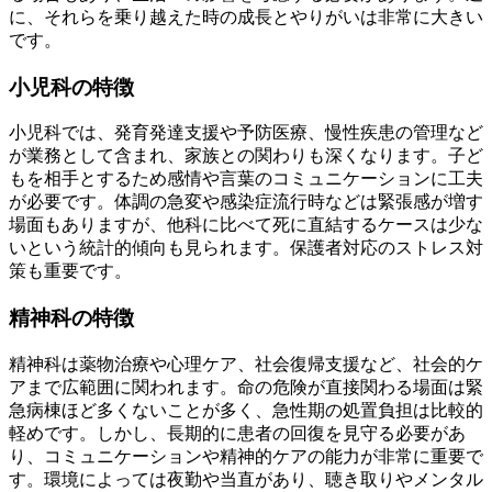
に、それらを乗り越えた時の成長とやりがいは非常に大きい
です。
小児科の特徴
小児科では、発育発達支援や予防医療、慢性疾患の管理など
が業務として含まれ、家族との関わりも深くなります。子ど
もを相手とするため感情や言葉のコミュニケーションに工夫
が必要です。体調の急変や感染症流行時などは緊張感が増す
場面もありますが、他科に比べて死に直結するケースは少な
いという統計的傾向も見られます。保護者対応のストレス対
策も重要です。
精神科の特徴
精神科は薬物治療や心理ケア、社会復帰支援など、社会的ケ
アまで広範囲に関われます。命の危険が直接関わる場面は緊
急病棟ほど多くないことが多く、急性期の処置負担は比較的
軽めです。しかし、長期的に患者の回復を見守る必要があ
り、コミュニケーションや精神的ケアの能力が非常に重要で
す。環境によっては夜勤や当直があり、聴き取りやメンタル