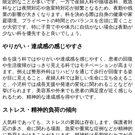
限定的なことが多いです。一方で産婦人科や循環器科、救急
科などは夜間対応や急変時対応が頻繁となるため、夜勤や残
業の影響が大きくなります。科を決める際は自身の健康や家
庭環境、プライベートの時間とのバランスを念頭に置くこと
が大切です。特に子育て中や体力に自信がない場合は夜勤が
少ない科を優先すると良いでしょう。
やりがい・達成感の感じやすさ
命を扱う科ではやりがいや達成感を感じやすく、患者の回復
や生活復帰がはっきり見える科ではモチベーションが高まり
ます。例えば整形外科はリハビリを通じて歩行が回復する姿
が目に見えること、産婦人科では新しい生命に立ち会えるこ
と、小児科では成長支援や発達の変化に関われることなどが
挙げられます。美容系や外来でも患者の満足度が近く感じら
れるため、精神的な達成感を得やすいです。
ストレス・精神的負荷の傾向
人気科であっても、ストレスの要因は存在します。保護者対
応の多さ、命に関わる場面、急変や重篤な症例などが精神的
に負荷をかけることがあります。精神科は長期的なケアが必