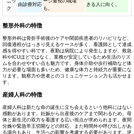
ニッ
ージ重視の職場
由診療対応
きる人に向く。
ク
も。
整形外科の特徴
整形外科は骨折手術後のケアや関節疾患者のリハビリなど、
回復過程がはっきり見えるケースが多く、看護師として達成
感を得やすい科です。夜勤は病院により発生しますが、救急
科やICUほどではなく、業務が安定しているため生活のリズ
ムを合わせやすい点も魅力です。身体介助や歩行補助など体
力が必要な場面も多いため、健康な体力と持続力が重要にな
ります。観察力や患者とのコミュニケーション力も活かせま
す。
産婦人科の特徴
産婦人科は新たな命の誕生に立ち会えるという他科にはない
感動があります。妊娠から出産後のケアまで関わるため、母
体と新生児の双方を看護する広い視点が求められます。夜間
分娩や緊急帝王切開などの対応、また時間外や呼び出しがあ
る場合もあり、生活への影響を考慮する必要があります。逆