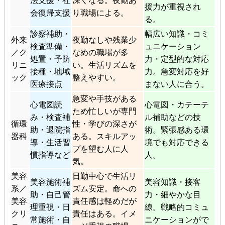
法支援・社
深くなる。夜勤あ
援力が重視され
会復帰支援
り職場による。
る。
診察補助・
幅広い知識・コミ
外来
夜勤なしや残業少
検査準備・
ュニケーション
／ク
なめの職場が多
処置・予防
力・定型的な対応
リニ
い。生活リズムを
接種・地域
力。急変対応を好
ック
整えやすい。
医療接点
まない人に合う。
急変や手技がある
心電図読
心電図・カテーテ
ため忙しいが専門
み・検査補
ル補助などの技
循環
性・学びの深さが
助・退院指
術。緊張感ある環
器科
ある。スキルアッ
導・生活習
境でも対応できる
プを望む人に人
慣指導など
人。
気。
美容
日勤中心で生活リ
美容施術補
美容知識・接客
系／
ズム安定。命への
助・自己管
力・細やかな目
美容
責任感は軽めだが
理重視・日
線。戦略的コミュ
クリ
責任はある。イメ
常施術・自
ニケーションがで