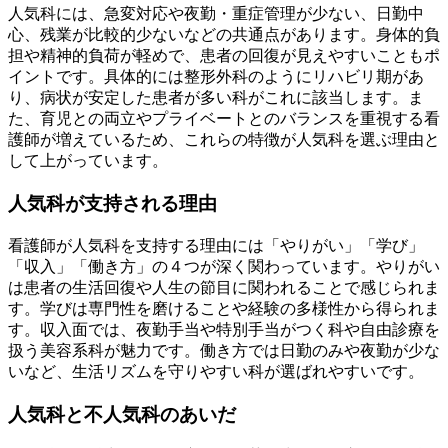
人気科には、急変対応や夜勤・重症管理が少ない、日勤中
心、残業が比較的少ないなどの共通点があります。身体的負
担や精神的負荷が軽めで、患者の回復が見えやすいこともポ
イントです。具体的には整形外科のようにリハビリ期があ
り、病状が安定した患者が多い科がこれに該当します。ま
た、育児との両立やプライベートとのバランスを重視する看
護師が増えているため、これらの特徴が人気科を選ぶ理由と
して上がっています。
人気科が支持される理由
看護師が人気科を支持する理由には「やりがい」「学び」
「収入」「働き方」の４つが深く関わっています。やりがい
は患者の生活回復や人生の節目に関われることで感じられま
す。学びは専門性を磨けることや経験の多様性から得られま
す。収入面では、夜勤手当や特別手当がつく科や自由診療を
扱う美容系科が魅力です。働き方では日勤のみや夜勤が少な
いなど、生活リズムを守りやすい科が選ばれやすいです。
人気科と不人気科のあいだ