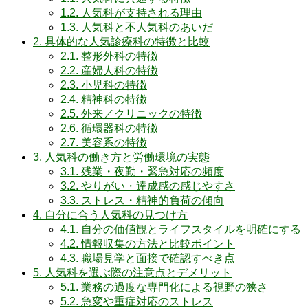
1.2.
人気科が支持される理由
1.3.
人気科と不人気科のあいだ
2.
具体的な人気診療科の特徴と比較
2.1.
整形外科の特徴
2.2.
産婦人科の特徴
2.3.
小児科の特徴
2.4.
精神科の特徴
2.5.
外来／クリニックの特徴
2.6.
循環器科の特徴
2.7.
美容系の特徴
3.
人気科の働き方と労働環境の実態
3.1.
残業・夜勤・緊急対応の頻度
3.2.
やりがい・達成感の感じやすさ
3.3.
ストレス・精神的負荷の傾向
4.
自分に合う人気科の見つけ方
4.1.
自分の価値観とライフスタイルを明確にする
4.2.
情報収集の方法と比較ポイント
4.3.
職場見学と面接で確認すべき点
5.
人気科を選ぶ際の注意点とデメリット
5.1.
業務の過度な専門化による視野の狭さ
5.2.
急変や重症対応のストレス