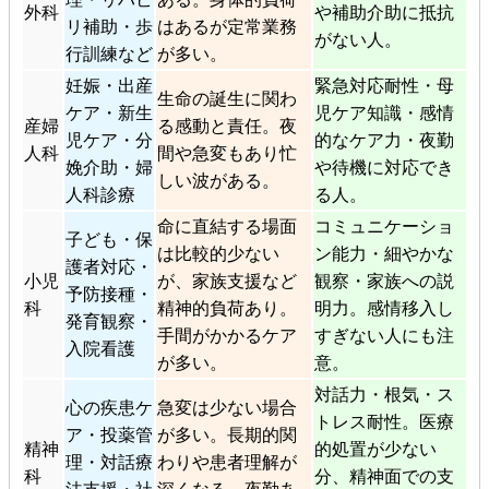
外科
や補助介助に抵抗
リ補助・歩
はあるが定常業務
がない人。
行訓練など
が多い。
妊娠・出産
緊急対応耐性・母
生命の誕生に関わ
ケア・新生
児ケア知識・感情
産婦
る感動と責任。夜
児ケア・分
的なケア力・夜勤
人科
間や急変もあり忙
娩介助・婦
や待機に対応でき
しい波がある。
人科診療
る人。
命に直結する場面
コミュニケーショ
子ども・保
は比較的少ない
ン能力・細やかな
護者対応・
小児
が、家族支援など
観察・家族への説
予防接種・
科
精神的負荷あり。
明力。感情移入し
発育観察・
手間がかかるケア
すぎない人にも注
入院看護
が多い。
意。
対話力・根気・ス
心の疾患ケ
急変は少ない場合
トレス耐性。医療
ア・投薬管
が多い。長期的関
精神
的処置が少ない
理・対話療
わりや患者理解が
科
分、精神面での支