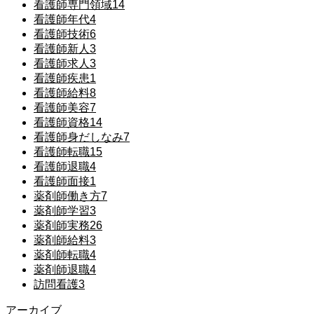
看護師専門領域
14
看護師年代
4
看護師技術
6
看護師新人
3
看護師求人
3
看護師疾患
1
看護師給料
8
看護師美容
7
看護師資格
14
看護師身だしなみ
7
看護師転職
15
看護師退職
4
看護師面接
1
薬剤師働き方
7
薬剤師学習
3
薬剤師実務
26
薬剤師給料
3
薬剤師転職
4
薬剤師退職
4
訪問看護
3
アーカイブ