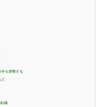
法
条件を調整する
など
例
ン転職