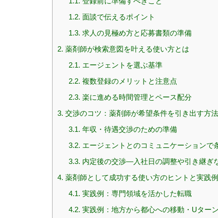
1.1.
登録前に準備すべきこと
1.2.
面談で伝えるポイント
1.3.
求人の見極め方と応募書類の準備
2.
薬剤師が検索意図を叶える使い方とは
2.1.
エージェントを選ぶ基準
2.2.
複数登録のメリットと注意点
2.3.
楽に進める時間管理とペース配分
3.
交渉のコツ：薬剤師が希望条件を引き出す方
3.1.
年収・待遇交渉のための準備
3.2.
エージェントとのコミュニケーションで
3.3.
内定後の交渉—入社日の調整や引き継ぎ
4.
薬剤師として成功する使い方のヒントと実践
4.1.
実践例：専門領域を活かした転職
4.2.
実践例：地方から都心への移動・Uター