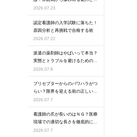
密
2026.07.23
認定看護師の入学試験に落ちた！
原因分析と再挑戦で合格する術
2026.07.22
派遣の薬剤師はやばいって本当？
実態とトラブルを避けるための働
き方を解説
2026.07.8
プリセプターからのパワハラがつ
らい？限界を迎える前の正しい対
処法
2026.07.7
看護師の爪が長いのはＮＧ？医療
現場での適切な長さを徹底的に解
説
2026.07.7