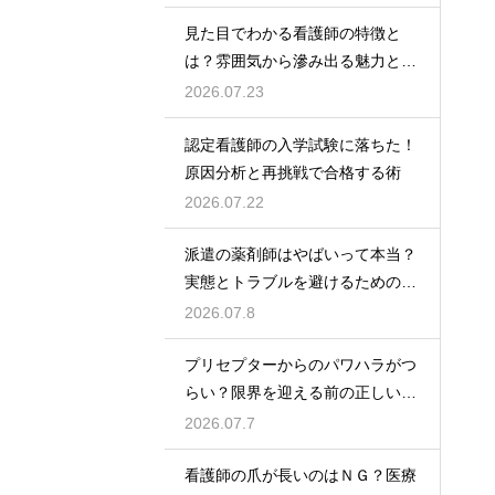
見た目でわかる看護師の特徴と
は？雰囲気から滲み出る魅力と秘
密
2026.07.23
認定看護師の入学試験に落ちた！
原因分析と再挑戦で合格する術
2026.07.22
派遣の薬剤師はやばいって本当？
実態とトラブルを避けるための働
き方を解説
2026.07.8
プリセプターからのパワハラがつ
らい？限界を迎える前の正しい対
処法
2026.07.7
看護師の爪が長いのはＮＧ？医療