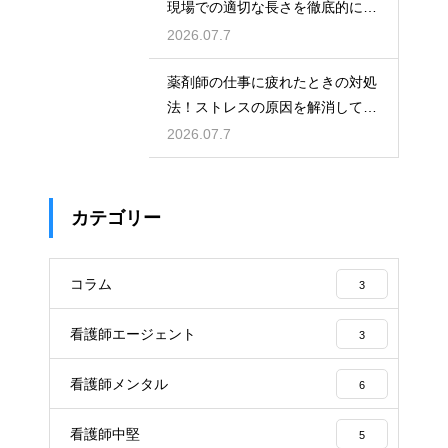
現場での適切な長さを徹底的に解
説
2026.07.7
薬剤師の仕事に疲れたときの対処
法！ストレスの原因を解消して楽
になる方法
2026.07.7
カテゴリー
コラム
3
看護師エージェント
3
看護師メンタル
6
看護師中堅
5