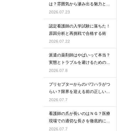
は？雰囲気から滲み出る魅力と秘
密
2026.07.23
認定看護師の入学試験に落ちた！
原因分析と再挑戦で合格する術
2026.07.22
派遣の薬剤師はやばいって本当？
実態とトラブルを避けるための働
き方を解説
2026.07.8
プリセプターからのパワハラがつ
らい？限界を迎える前の正しい対
処法
2026.07.7
看護師の爪が長いのはＮＧ？医療
現場での適切な長さを徹底的に解
説
2026.07.7