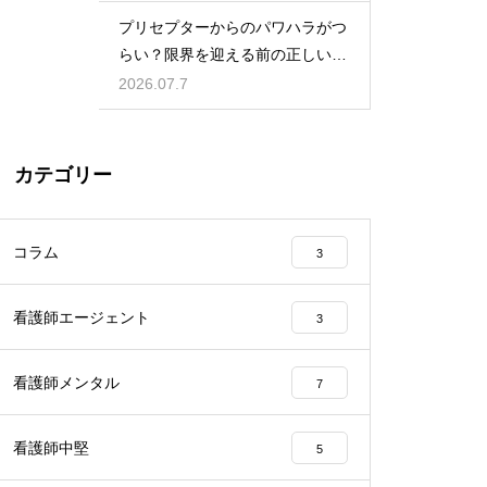
プリセプターからのパワハラがつ
らい？限界を迎える前の正しい対
処法
2026.07.7
カテゴリー
コラム
3
看護師エージェント
3
看護師メンタル
7
看護師中堅
5