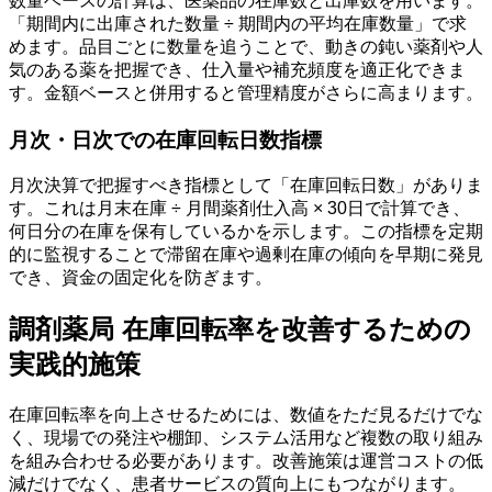
数量ベースの計算は、医薬品の在庫数と出庫数を用います。
「期間内に出庫された数量 ÷ 期間内の平均在庫数量」で求
めます。品目ごとに数量を追うことで、動きの鈍い薬剤や人
気のある薬を把握でき、仕入量や補充頻度を適正化できま
す。金額ベースと併用すると管理精度がさらに高まります。
月次・日次での在庫回転日数指標
月次決算で把握すべき指標として「在庫回転日数」がありま
す。これは月末在庫 ÷ 月間薬剤仕入高 × 30日で計算でき、
何日分の在庫を保有しているかを示します。この指標を定期
的に監視することで滞留在庫や過剰在庫の傾向を早期に発見
でき、資金の固定化を防ぎます。
調剤薬局 在庫回転率を改善するための
実践的施策
在庫回転率を向上させるためには、数値をただ見るだけでな
く、現場での発注や棚卸、システム活用など複数の取り組み
を組み合わせる必要があります。改善施策は運営コストの低
減だけでなく、患者サービスの質向上にもつながります。