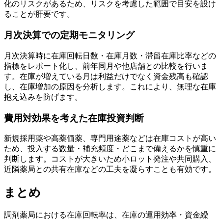
化のリスクがあるため、リスクを考慮した範囲で目安を設け
ることが肝要です。
月次決算での定期モニタリング
月次決算時に在庫回転日数・在庫月数・滞留在庫比率などの
指標をレポート化し、前年同月や他店舗との比較を行いま
す。在庫が増えている月は利益だけでなく資金残高も確認
し、在庫増加の原因を分析します。これにより、無理な在庫
抱え込みを防げます。
費用対効果を考えた在庫投資判断
新規採用薬や高薬価薬、専門用途薬などは在庫コストが高い
ため、投入する数量・補充頻度・どこまで備えるかを慎重に
判断します。コストが大きいため小ロット発注や共同購入、
近隣薬局との共有在庫などの工夫を凝らすことも有効です。
まとめ
調剤薬局における在庫回転率は、在庫の運用効率・資金繰