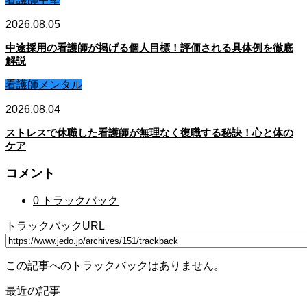
2026.08.05
中途採用の看護師が掲げる個人目標！評価される具体例を徹底
解説
看護師メンタル
2026.08.04
ストレスで休職した看護師が無理なく復職する秘訣！心と体の
ケア
コメント
0 トラックバック
トラックバックURL
この記事へのトラックバックはありません。
最近の記事