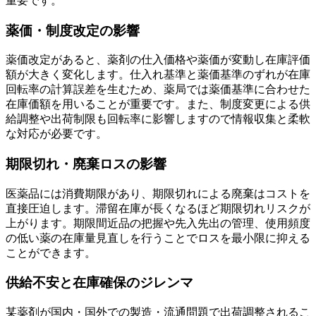
重要です。
薬価・制度改定の影響
薬価改定があると、薬剤の仕入価格や薬価が変動し在庫評価
額が大きく変化します。仕入れ基準と薬価基準のずれが在庫
回転率の計算誤差を生むため、薬局では薬価基準に合わせた
在庫価額を用いることが重要です。また、制度変更による供
給調整や出荷制限も回転率に影響しますので情報収集と柔軟
な対応が必要です。
期限切れ・廃棄ロスの影響
医薬品には消費期限があり、期限切れによる廃棄はコストを
直接圧迫します。滞留在庫が長くなるほど期限切れリスクが
上がります。期限間近品の把握や先入先出の管理、使用頻度
の低い薬の在庫量見直しを行うことでロスを最小限に抑える
ことができます。
供給不安と在庫確保のジレンマ
某薬剤が国内・国外での製造・流通問題で出荷調整されるこ