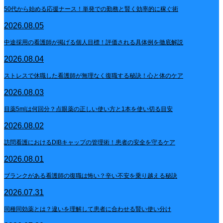
50代から始める応援ナース！単発での勤務と賢く効率的に稼ぐ術
2026.08.05
中途採用の看護師が掲げる個人目標！評価される具体例を徹底解説
2026.08.04
ストレスで休職した看護師が無理なく復職する秘訣！心と体のケア
2026.08.03
目薬5mlは何回分？点眼薬の正しい使い方と1本を使い切る目安
2026.08.02
訪問看護におけるDIBキャップの管理術！患者の安全を守るケア
2026.08.01
ブランクがある看護師の復職は怖い？辛い不安を乗り越える秘訣
2026.07.31
同種同効薬とは？違いを理解して患者に合わせる賢い使い分け