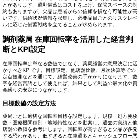
とがあります。過剰備蓄はコストを上げ、保管スペースの制
約もありますが、欠品は患者からの信頼を損なう可能性が高
いです。供給状況情報を収集し、必要品目ごとのリスクレベ
ルに応じた備蓄戦略を立てることが求められます。
調剤薬局 在庫回転率を活用した経営判
断とKPI設定
在庫回転率は単なる数値ではなく、薬局経営の意思決定に活
かすべきKPIです。目標設定、他店舗比較、月次決算等での
定点観測などを通じて、経営改善の手がかりになります。数
字を経営言語として使えれば、結果として利益の最大化や資
金繰りの安定につながります。
目標数値の設定方法
薬局ごとに適切な回転率目標を設定します。規模・処方箋枚
数・医療機関種別・地域特性などを勘案し、過去の実績と他
店舗の数値を参考にします。回転率が高すぎると欠品が多発
する恐れがあり、低すぎると在庫過多とキャッシュフロー悪