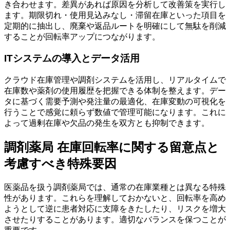
き合わせます。差異があれば原因を分析して改善策を実行し
ます。期限切れ・使用見込みなし・滞留在庫といった項目を
定期的に抽出し、廃棄や返品ルートを明確にして無駄を削減
することが回転率アップにつながります。
ITシステムの導入とデータ活用
クラウド在庫管理や調剤システムを活用し、リアルタイムで
在庫数や薬剤の使用履歴を把握できる体制を整えます。デー
タに基づく需要予測や発注量の最適化、在庫変動の可視化を
行うことで感覚に頼らず数値で管理可能になります。これに
よって過剰在庫や欠品の発生を双方とも抑制できます。
調剤薬局 在庫回転率に関する留意点と
考慮すべき特殊要因
医薬品を扱う調剤薬局では、通常の在庫業種とは異なる特殊
性があります。これらを理解しておかないと、回転率を高め
ようとして逆に患者対応に支障をきたしたり、リスクを増大
させたりすることがあります。適切なバランスを保つことが