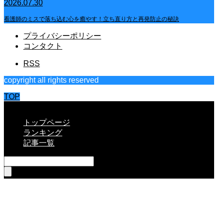
2026.07.30
看護師のミスで落ち込む心を癒やす！立ち直り方と再発防止の秘訣
プライバシーポリシー
コンタクト
RSS
copyright all rights reserved
TOP
CLOSE
トップページ
ランキング
記事一覧