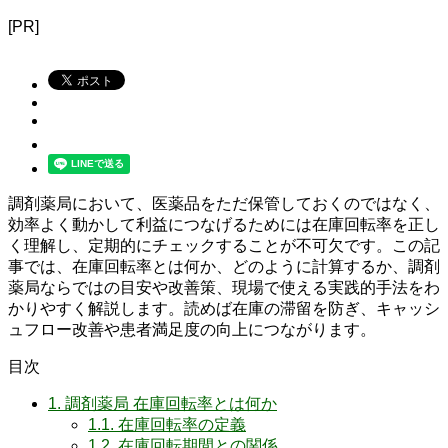
[PR]
調剤薬局において、医薬品をただ保管しておくのではなく、
効率よく動かして利益につなげるためには在庫回転率を正し
く理解し、定期的にチェックすることが不可欠です。この記
事では、在庫回転率とは何か、どのように計算するか、調剤
薬局ならではの目安や改善策、現場で使える実践的手法をわ
かりやすく解説します。読めば在庫の滞留を防ぎ、キャッシ
ュフロー改善や患者満足度の向上につながります。
目次
1.
調剤薬局 在庫回転率とは何か
1.1.
在庫回転率の定義
1.2.
在庫回転期間との関係