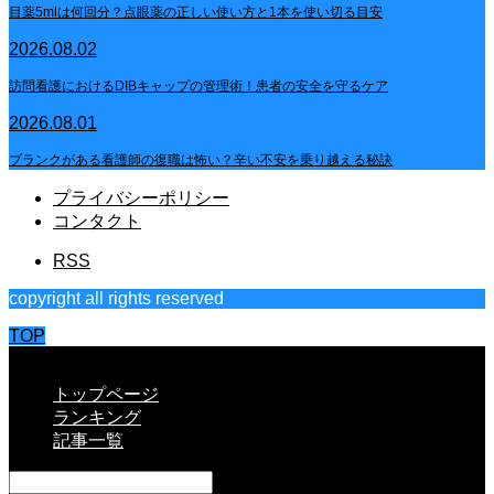
目薬5mlは何回分？点眼薬の正しい使い方と1本を使い切る目安
2026.08.02
訪問看護におけるDIBキャップの管理術！患者の安全を守るケア
2026.08.01
ブランクがある看護師の復職は怖い？辛い不安を乗り越える秘訣
プライバシーポリシー
コンタクト
RSS
copyright all rights reserved
TOP
CLOSE
トップページ
ランキング
記事一覧