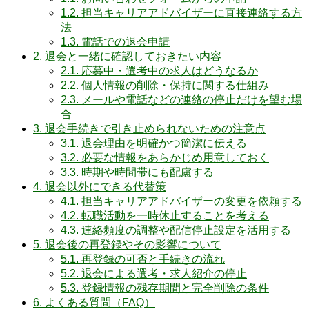
1.2.
担当キャリアアドバイザーに直接連絡する方
法
1.3.
電話での退会申請
2.
退会と一緒に確認しておきたい内容
2.1.
応募中・選考中の求人はどうなるか
2.2.
個人情報の削除・保持に関する仕組み
2.3.
メールや電話などの連絡の停止だけを望む場
合
3.
退会手続きで引き止められないための注意点
3.1.
退会理由を明確かつ簡潔に伝える
3.2.
必要な情報をあらかじめ用意しておく
3.3.
時期や時間帯にも配慮する
4.
退会以外にできる代替策
4.1.
担当キャリアアドバイザーの変更を依頼する
4.2.
転職活動を一時休止することを考える
4.3.
連絡頻度の調整や配信停止設定を活用する
5.
退会後の再登録やその影響について
5.1.
再登録の可否と手続きの流れ
5.2.
退会による選考・求人紹介の停止
5.3.
登録情報の残存期間と完全削除の条件
6.
よくある質問（FAQ）