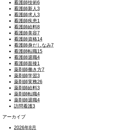
看護師技術
6
看護師新人
3
看護師求人
3
看護師疾患
1
看護師給料
8
看護師美容
7
看護師資格
14
看護師身だしなみ
7
看護師転職
15
看護師退職
4
看護師面接
1
薬剤師働き方
7
薬剤師学習
3
薬剤師実務
26
薬剤師給料
3
薬剤師転職
4
薬剤師退職
4
訪問看護
3
アーカイブ
2026年8月