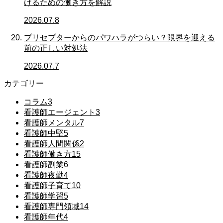
けるための働き方を解説
2026.07.8
プリセプターからのパワハラがつらい？限界を迎える
前の正しい対処法
2026.07.7
カテゴリー
コラム
3
看護師エージェント
3
看護師メンタル
7
看護師中堅
5
看護師人間関係
2
看護師働き方
15
看護師副業
6
看護師夜勤
4
看護師子育て
10
看護師学習
5
看護師専門領域
14
看護師年代
4