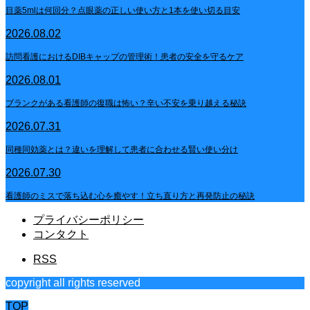
目薬5mlは何回分？点眼薬の正しい使い方と1本を使い切る目安
2026.08.02
訪問看護におけるDIBキャップの管理術！患者の安全を守るケア
2026.08.01
ブランクがある看護師の復職は怖い？辛い不安を乗り越える秘訣
2026.07.31
同種同効薬とは？違いを理解して患者に合わせる賢い使い分け
2026.07.30
看護師のミスで落ち込む心を癒やす！立ち直り方と再発防止の秘訣
プライバシーポリシー
コンタクト
RSS
copyright all rights reserved
TOP