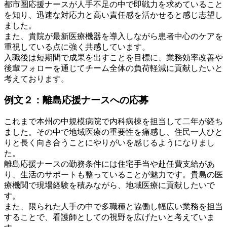
都市圏応援ナースが人手不足の中で即戦力を求めていること
を知り、迅速な対応力と高い責任感を活かせると感じ志望し
ました。
また、貴院が最新医療機器を導入しながら患者中心のケアを
重視している点に強く共感しています。
入職後は短期間で成果を出すことを目標に、業務効率改善や
後輩フォローを通じてチーム全体の負荷軽減に貢献したいと
考えております。
例文２：離島応援ナースへの応募
これまで本州の中規模病院で内科病棟を担当して二年が経ち
ました。その中で地域医療の重要性を痛感し、住民一人ひと
りと長く向き合うことにやりがいを感じるようになりまし
た。
離島応援ナースの勤務条件には住宅手当や赴任費支給があ
り、生活のサポートも整っていることが魅力です。貴島の医
療機関で現場経験を積みながら、地域医療に貢献したいで
す。
また、限られた人手の中で多職種と協働し幅広い業務を担当
することで、看護師としての視野を広げたいと考えていま