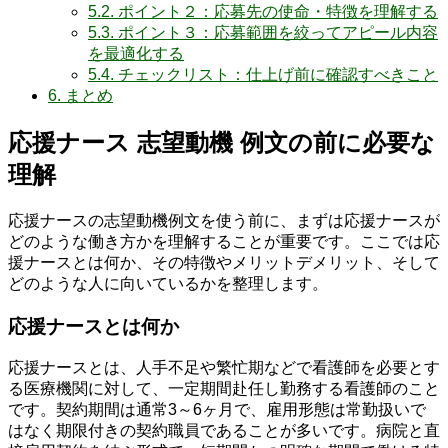
5.2.
ポイント２：応募先の使命・特徴を理解する
5.3.
ポイント３：応募範囲を絞ってアピール内容
を最適化する
5.4.
チェックリスト：仕上げ前に確認すべきこと
6.
まとめ
応援ナース 志望動機 例文の前に必要な
理解
応援ナースの志望動機例文を使う前に、まずは応援ナースが
どのような働き方かを理解することが重要です。ここでは応
援ナースとは何か、その特徴やメリットデメリット、そして
どのような人に向いているかを整理します。
応援ナースとは何か
応援ナースとは、人手不足や繁忙期などで看護師を必要とす
る医療機関に対して、一定期間赴任し勤務する看護師のこと
です。契約期間は通常3～6ヶ月で、雇用形態は常勤扱いで
はなく期限付きの契約職員であることが多いです。病院と直