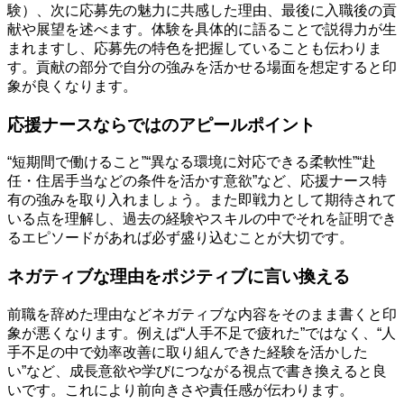
験）、次に応募先の魅力に共感した理由、最後に入職後の貢
献や展望を述べます。体験を具体的に語ることで説得力が生
まれますし、応募先の特色を把握していることも伝わりま
す。貢献の部分で自分の強みを活かせる場面を想定すると印
象が良くなります。
応援ナースならではのアピールポイント
“短期間で働けること”“異なる環境に対応できる柔軟性”“赴
任・住居手当などの条件を活かす意欲”など、応援ナース特
有の強みを取り入れましょう。また即戦力として期待されて
いる点を理解し、過去の経験やスキルの中でそれを証明でき
るエピソードがあれば必ず盛り込むことが大切です。
ネガティブな理由をポジティブに言い換える
前職を辞めた理由などネガティブな内容をそのまま書くと印
象が悪くなります。例えば“人手不足で疲れた”ではなく、“人
手不足の中で効率改善に取り組んできた経験を活かした
い”など、成長意欲や学びにつながる視点で書き換えると良
いです。これにより前向きさや責任感が伝わります。