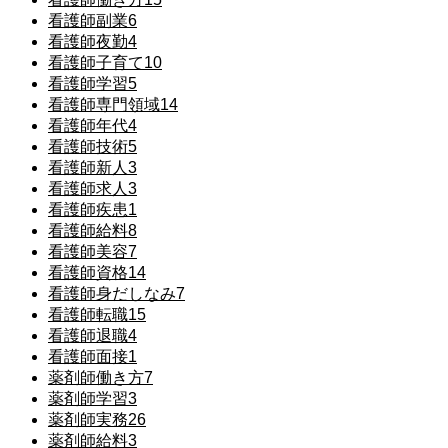
看護師副業
6
看護師夜勤
4
看護師子育て
10
看護師学習
5
看護師専門領域
14
看護師年代
4
看護師技術
5
看護師新人
3
看護師求人
3
看護師疾患
1
看護師給料
8
看護師美容
7
看護師資格
14
看護師身だしなみ
7
看護師転職
15
看護師退職
4
看護師面接
1
薬剤師働き方
7
薬剤師学習
3
薬剤師実務
26
薬剤師給料
3