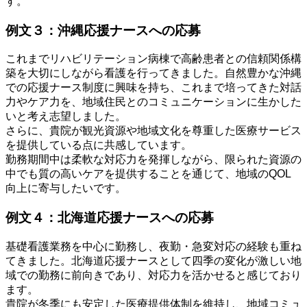
す。
例文３：沖縄応援ナースへの応募
これまでリハビリテーション病棟で高齢患者との信頼関係構
築を大切にしながら看護を行ってきました。自然豊かな沖縄
での応援ナース制度に興味を持ち、これまで培ってきた対話
力やケア力を、地域住民とのコミュニケーションに生かした
いと考え志望しました。
さらに、貴院が観光資源や地域文化を尊重した医療サービス
を提供している点に共感しています。
勤務期間中は柔軟な対応力を発揮しながら、限られた資源の
中でも質の高いケアを提供することを通じて、地域のQOL
向上に寄与したいです。
例文４：北海道応援ナースへの応募
基礎看護業務を中心に勤務し、夜勤・急変対応の経験も重ね
てきました。北海道応援ナースとして四季の変化が激しい地
域での勤務に前向きであり、対応力を活かせると感じており
ます。
貴院が冬季にも安定した医療提供体制を維持し、地域コミュ