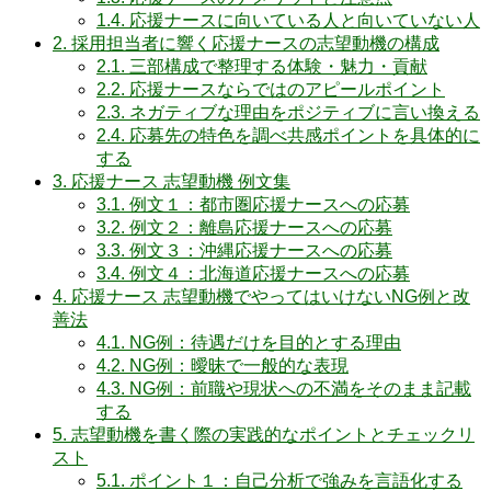
1.4.
応援ナースに向いている人と向いていない人
2.
採用担当者に響く応援ナースの志望動機の構成
2.1.
三部構成で整理する体験・魅力・貢献
2.2.
応援ナースならではのアピールポイント
2.3.
ネガティブな理由をポジティブに言い換える
2.4.
応募先の特色を調べ共感ポイントを具体的に
する
3.
応援ナース 志望動機 例文集
3.1.
例文１：都市圏応援ナースへの応募
3.2.
例文２：離島応援ナースへの応募
3.3.
例文３：沖縄応援ナースへの応募
3.4.
例文４：北海道応援ナースへの応募
4.
応援ナース 志望動機でやってはいけないNG例と改
善法
4.1.
NG例：待遇だけを目的とする理由
4.2.
NG例：曖昧で一般的な表現
4.3.
NG例：前職や現状への不満をそのまま記載
する
5.
志望動機を書く際の実践的なポイントとチェックリ
スト
5.1.
ポイント１：自己分析で強みを言語化する