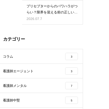
プリセプターからのパワハラがつ
らい？限界を迎える前の正しい対
処法
2026.07.7
カテゴリー
コラム
3
看護師エージェント
3
看護師メンタル
7
看護師中堅
5